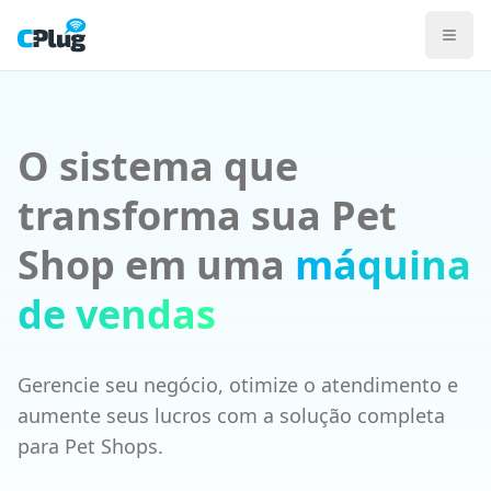
Sistema CPlug para Pet Shops
PDV com variações por porte animal e categoria (ração, hig
Programa de Fidelidade por CPF cria recompra recorrente 
Catálogo Digital compartilhável no WhatsApp para venda ca
Ver planos para Varejo
Conhecer a Solução Varejo
O sistema que
PDV
Gestão de Estoque
transforma sua Pet
Programa de Fidelidade
Emissão Fiscal
Shop em uma
máquina
ERP Gestão
de vendas
Gerencie seu negócio, otimize o atendimento e
aumente seus lucros com a solução completa
para Pet Shops.