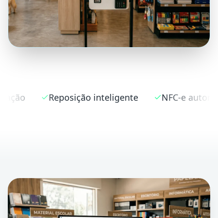
ção inteligente
NFC-e automática
Suporte 