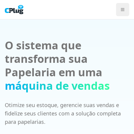
Sistema CPlug para Papelarias
PDV preparado para mix alto de SKUs (papelaria, escritório
NFC-e emitida direto pelo caixa para consumidor final, com
ERP financeiro com conciliação bancária, BI sazonal por cat
Ver planos para Varejo
Conhecer a Solução Varejo
O sistema que
PDV
Gestão de Estoque
transforma sua
Emissão Fiscal
ERP Gestão
Papelaria em uma
BI e Relatórios
máquina de vendas
Otimize seu estoque, gerencie suas vendas e
fidelize seus clientes com a solução completa
para papelarias.