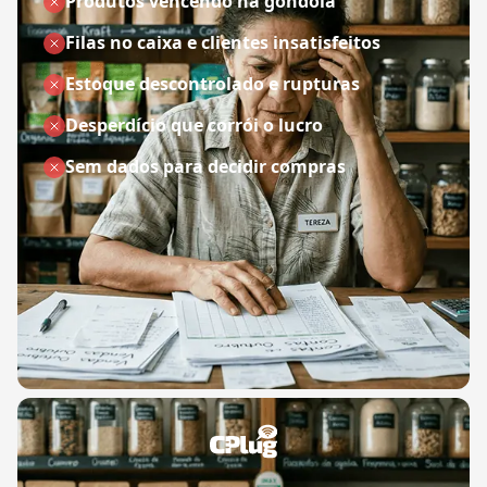
Produtos vencendo na gôndola
Filas no caixa e clientes insatisfeitos
Estoque descontrolado e rupturas
Desperdício que corrói o lucro
Sem dados para decidir compras