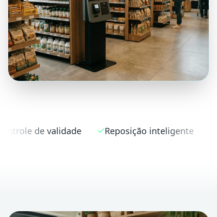
de
Reposição inteligente
NFC-e automática