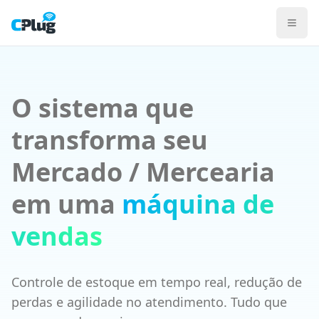
Sistema CPlug para Mercados e Mercearias
PDV rápido com leitura de código de barras e balança integ
Importação de XML de nota de compra popula o estoque au
Emissão de NFC-e e SAT direto pelo PDV, ERP financeiro com 
Ver planos para Varejo
Conhecer a Solução Varejo
O sistema que
PDV
Gestão de Estoque
transforma seu
Emissão Fiscal
ERP Gestão
Mercado / Mercearia
BI e Relatórios
em uma
máquina de
vendas
Controle de estoque em tempo real, redução de
perdas e agilidade no atendimento. Tudo que