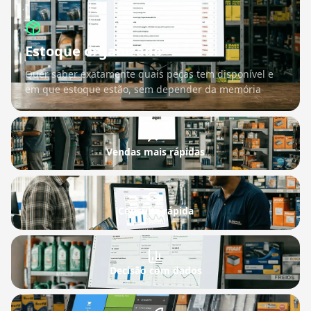
Estoque organizado
Quer saber exatamente quais peças tem disponível e
em que estoque estão, sem depender da memória
Vendas mais rápidas
Consulta rápida
Decisão com dados