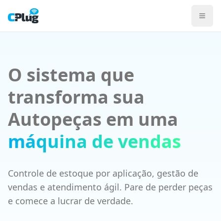
Sistema CPlug para Autopeças
PDV com busca por código do fabricante, referência OEM 
Importação de XML de nota de compra popula o estoque a
Emissão de NF-e para vendas B2B (oficinas, frotistas) e NFC
Ver planos para Varejo
Conhecer a Solução Varejo
O sistema que
PDV
Gestão de Estoque
transforma sua
Emissão Fiscal
ERP Gestão
Autopeças em uma
BI e Relatórios
máquina de vendas
Controle de estoque por aplicação, gestão de
vendas e atendimento ágil. Pare de perder peças
e comece a lucrar de verdade.