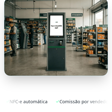
tica
Comissão por vendedor
Estoque míni