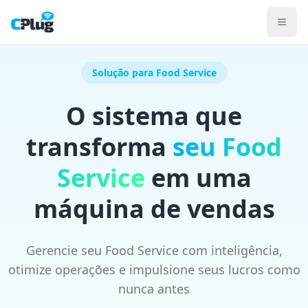
CPlug: sistema completo de PDV, ERP e gestão para food se
CPlug é um ecossistema brasileiro de software para o varejo
Atende restaurantes, bares, cafeterias, pizzarias, hamburg
Operação offline garantida: o PDV continua vendendo mes
Solução para Food Service
Solução Food Service
Solução Varejo
O sistema que
Planos Food
Planos Varejo
transforma
seu Food
Corporativo / Enterprise
Parceiros
Service
em uma
Sobre CPlug
PDV
máquina de vendas
KDS
Hub de Delivery
Cardápio Digital
Gerencie seu Food Service com inteligência,
Mesas e Comandas
otimize operações e impulsione seus lucros como
Autoatendimento
nunca antes
BI e Relatórios
Gestão de Estoque