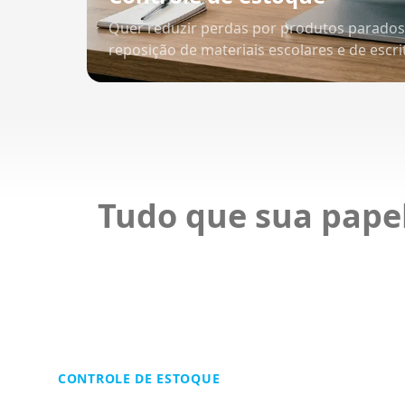
Quer reduzir perdas por produtos parados 
reposição de materiais escolares e de escri
Tudo que sua papel
CONTROLE DE ESTOQUE