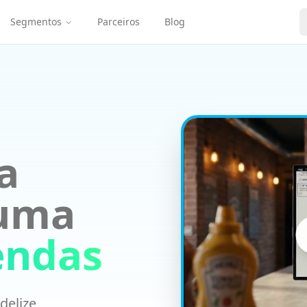
Segmentos
Parceiros
Blog
, escolar, arte) com leitura de código de barras, precific
 controle de estoque mínimo e alerta na volta às aulas — o
egoria e Catálogo Digital para vender listas escolares pelo
a
 uma
endas
delize