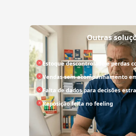
Outras soluç
Estoque descontrolado e perdas c
Vendas sem acompanhamento em
Falta de dados para decisões estr
Reposição feita no feeling