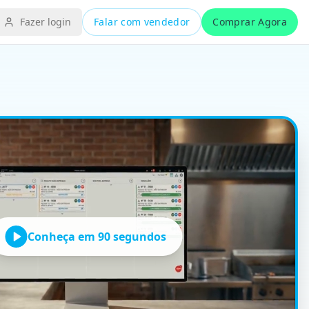
Fazer login
Falar com vendedor
Comprar Agora
ação por unidade ou pacote e Importação de XML de fornecedo
 período de maior giro do ano.
 WhatsApp.
Conheça em 90 segundos