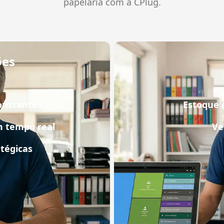
papelaria com a CPlug.
ões
onstantes
Estoque 
 tempo real
Ve
atégicas