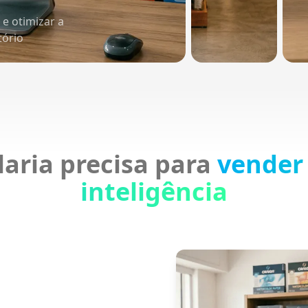
e otimizar a
tório
aria precisa para
vender 
inteligência