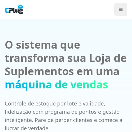
Sistema CPlug para Lojas de Suplementos
PDV com variações por sabor, tamanho e marca, controle d
Programa de Fidelidade por CPF incentiva a recompra reco
Catálogo Digital compartilhável no WhatsApp para vender fo
Ver planos para Varejo
Conhecer a Solução Varejo
O sistema que
PDV
Gestão de Estoque
transforma sua Loja de
Programa de Fidelidade
Emissão Fiscal
Suplementos em uma
ERP Gestão
máquina de vendas
Controle de estoque por lote e validade,
fidelização com programa de pontos e gestão
inteligente. Pare de perder clientes e comece a
lucrar de verdade.