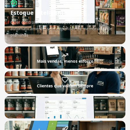
Estoque inteligente
Quer controlar lotes, validades e reposição
automaticamente, sem depender da memória ou de
planilhas
Mais vendas, menos esforço
Clientes que voltam sempre
Decisão com dados