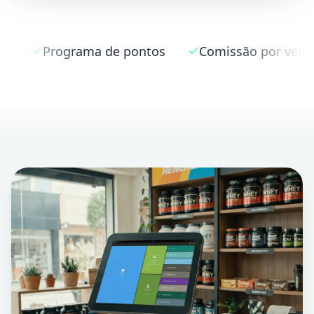
de pontos
Comissão por vendedor
NFC-e a