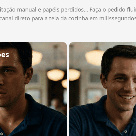
gitação manual e papéis perdidos… Faça o pedido flui
canal direto para a tela da cozinha em milissegundo
ões