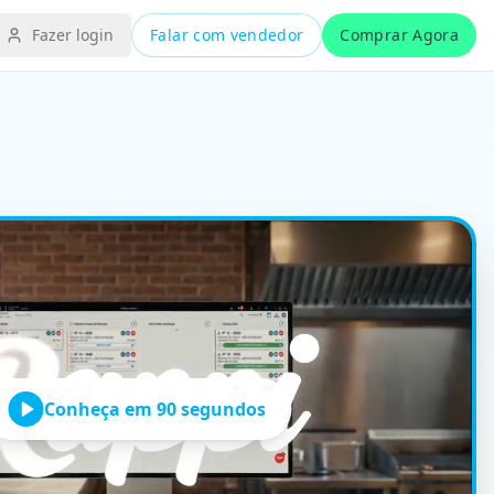
Fazer login
Falar com vendedor
Comprar Agora
a a regra de precificação (maior valor ou média) e envia o
o — enquanto o Cardápio Digital por QR Code libera o salão
do a conexão retorna.
Conheça em 90 segundos