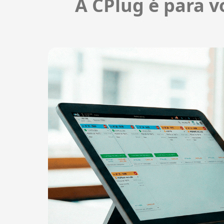
A CPlug é para v