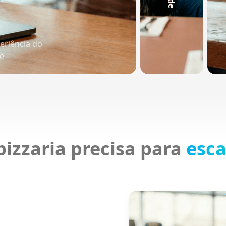
eriência do
te
izzaria precisa para
esca