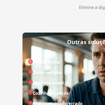
Elimine a di
Outras soluç
Pedido entra
Caixa redigita
Imprime papel
Cozinha se perde
Pedido atrasado/errado