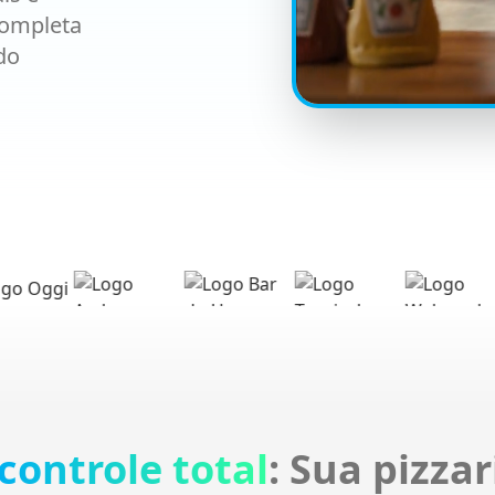
completa
do
controle total
: Sua pizza