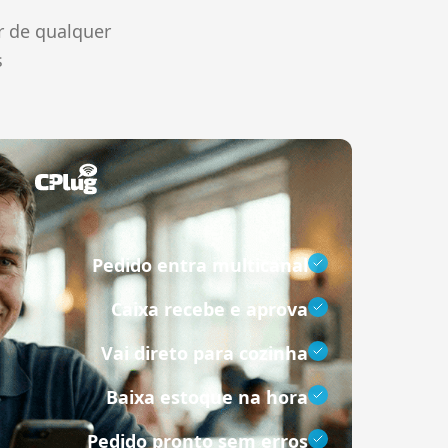
r de qualquer
s
Pedido entra multicanal
Caixa recebe e aprova
Vai direto para cozinha
Baixa estoque na hora
Pedido pronto sem erros