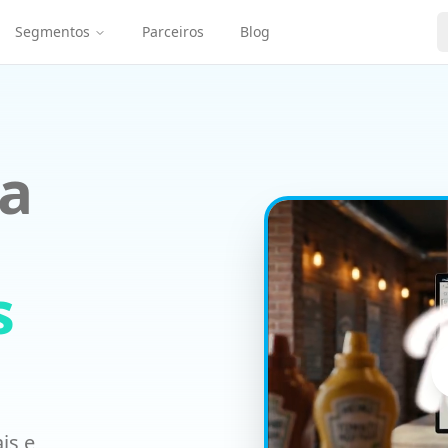
Segmentos
Parceiros
Blog
com precisão fiscal: o PDV compõe sabores por fração, aplic
óprio em uma única tela — sem tablets espalhados no balcã
cair, e todos os pedidos sincronizam automaticamente quan
a
s
is e