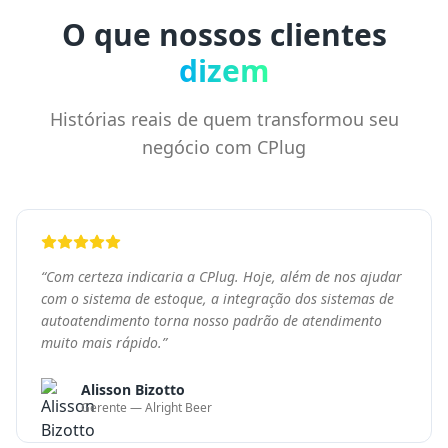
“
Com certeza indicaria a CPlug. Hoje, além de nos ajudar
com o sistema de estoque, a integração dos sistemas de
autoatendimento torna nosso padrão de atendimento
muito mais rápido.
”
Alisson Bizotto
Gerente — Alright Beer
“
Com o CPlug, temos um bom controle de estoque e
estamos entrando em novos pontos de venda. Com
outros sistemas, tivemos muitos problemas. Onde eu
estiver, a hora que precisar, a plataforma nos atende.
”
Heloisa Strobel
Diretora e fundadora — Reptilia