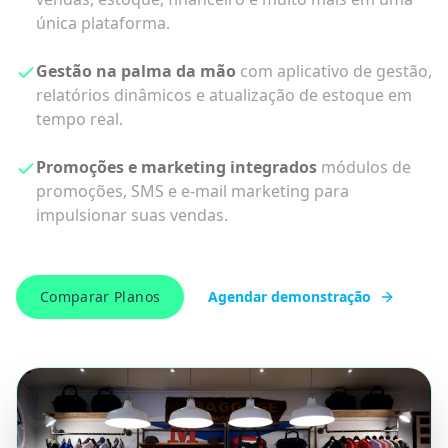
PDV completo com KDS integrado
para controle
de mesas, comandas, impressão de pedidos e
gestão eficiente da cozinha.
Delivery, balcão ou operação completa
escolha o
plano ideal para seu modelo de negócio, com
recursos específicos para cada necessidade.
Suporte humano e implantação dedicada
com
treinamento em grupo ou individual para garantir o
sucesso da sua operação.
Comparar Planos
Agendar demonstração