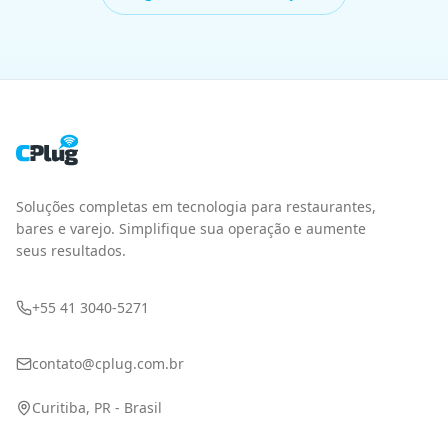
seus resultados.
+55 41 3040-5271
contato@cplug.com.br
Curitiba, PR - Brasil
PRODUTO
SEGMENTOS
PDV
Fast Food
Gestão
Pizzarias
Delivery
Bares
Cardápio Digital
Cafeterias