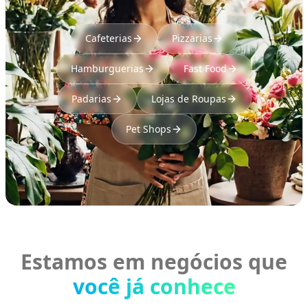
Cafeterias
Pizzarias
Hamburguerias
Fast Food
Padarias
Lojas de Roupas
Pet Shops
Estamos em negócios que
você já conhece
BAR & LOUNGE
REDE DE SORVETES