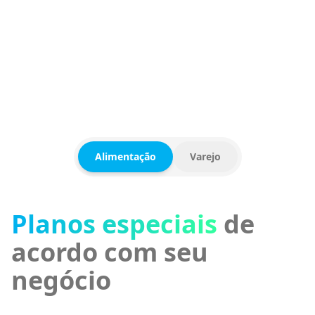
CAFETERIA
COSMÉTICOS
FRANQUIA
Alimentação
Varejo
Planos especiais
para
sua loja
PDV completo com ERP integrado
controle de
vendas, estoque, financeiro e muito mais em uma