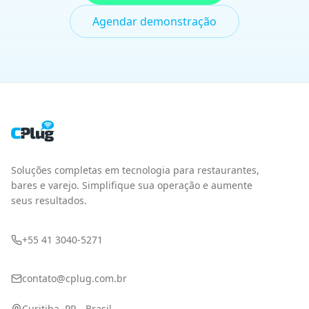
+55 41 3040-5271
contato@cplug.com.br
Curitiba, PR - Brasil
PRODUTO
SEGMENTOS
PDV
Fast Food
Gestão
Pizzarias
Delivery
Bares
Cardápio Digital
Cafeterias
Integrações
Lojas