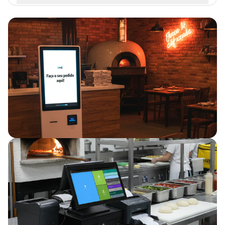
Sorveterias
Fast Food
Food Truck
Açougue