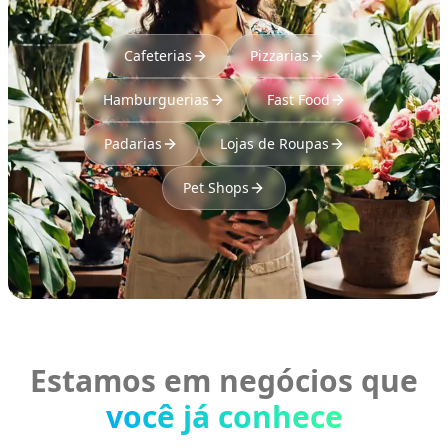
Cafeterias
Pizzarias
Hamburguerias
Fast Food
Padarias
Lojas de Roupas
Pet Shops
Estamos em negócios que
você já conhece
BAR & LOUNGE
REDE DE SORVETES