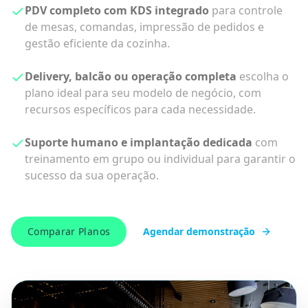
única plataforma.
Gestão na palma da mão
com aplicativo de gestão,
relatórios dinâmicos e atualização de estoque em
tempo real.
Promoções e marketing integrados
módulos de
promoções, SMS e e-mail marketing para
impulsionar suas vendas.
Comparar Planos
Agendar demonstração