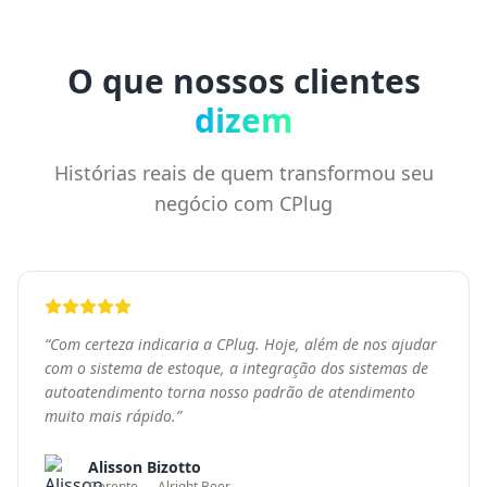
“
Com certeza indicaria a CPlug. Hoje, além de nos ajudar
com o sistema de estoque, a integração dos sistemas de
autoatendimento torna nosso padrão de atendimento
muito mais rápido.
”
Alisson Bizotto
Gerente — Alright Beer
“
Com o CPlug, temos um bom controle de estoque e
estamos entrando em novos pontos de venda. Com
outros sistemas, tivemos muitos problemas. Onde eu
estiver, a hora que precisar, a plataforma nos atende.
”
Heloisa Strobel
Diretora e fundadora — Reptilia