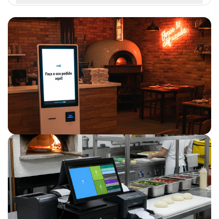
Sorveterias
Fast Food
Food Truck
Açougue