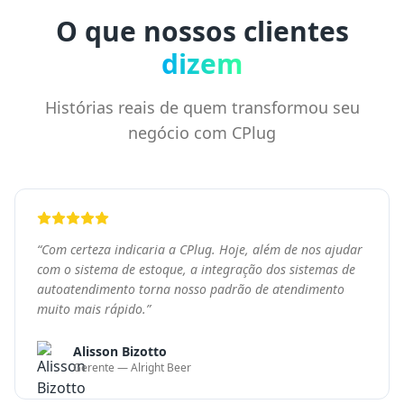
“
Com certeza indicaria a CPlug. Hoje, além de nos ajudar
com o sistema de estoque, a integração dos sistemas de
autoatendimento torna nosso padrão de atendimento
muito mais rápido.
”
Alisson Bizotto
Gerente — Alright Beer
“
Com o CPlug, temos um bom controle de estoque e
estamos entrando em novos pontos de venda. Com
outros sistemas, tivemos muitos problemas. Onde eu
estiver, a hora que precisar, a plataforma nos atende.
”
Heloisa Strobel
Diretora e fundadora — Reptilia