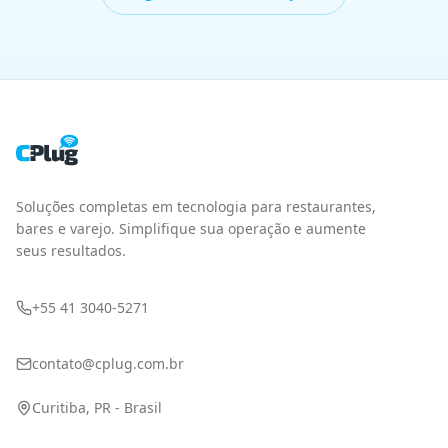
seus resultados.
+55 41 3040-5271
contato@cplug.com.br
Curitiba, PR - Brasil
PRODUTO
SEGMENTOS
PDV
Fast Food
Gestão
Pizzarias
Delivery
Bares
Cardápio Digital
Cafeterias