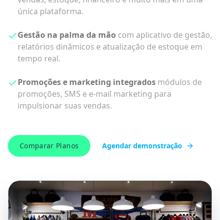
PDV completo com KDS integrado
para controle
de mesas, comandas, impressão de pedidos e
gestão eficiente da cozinha.
Delivery, balcão ou operação completa
escolha o
plano ideal para seu modelo de negócio, com
recursos específicos para cada necessidade.
Suporte humano e implantação dedicada
com
treinamento em grupo ou individual para garantir o
sucesso da sua operação.