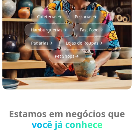
Cafeterias
Pizzarias
Hamburguerias
Fast Food
Padarias
Lojas de Roupas
Pet Shops
Estamos em negócios que
você já conhece
BAR & LOUNGE
REDE DE SORVETES