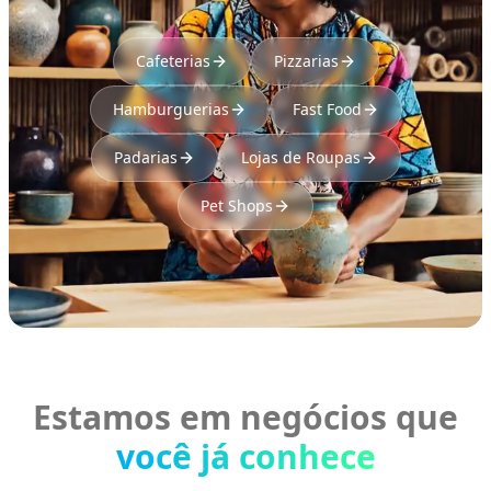
Cafeterias
Pizzarias
Hamburguerias
Fast Food
Padarias
Lojas de Roupas
Pet Shops
Estamos em negócios que
você já conhece
BAR & LOUNGE
REDE DE SORVETES