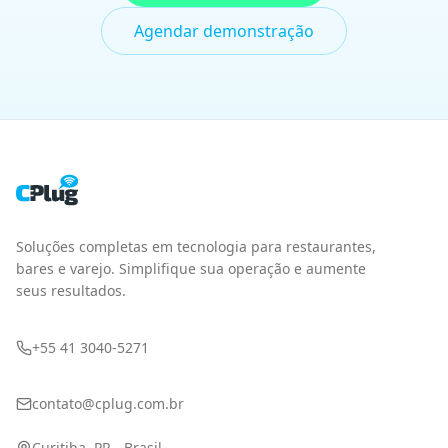
+55 41 3040-5271
contato@cplug.com.br
Curitiba, PR - Brasil
PRODUTO
SEGMENTOS
PDV
Fast Food
Gestão
Pizzarias
Delivery
Bares
Cardápio Digital
Cafeterias
Integrações
Lojas