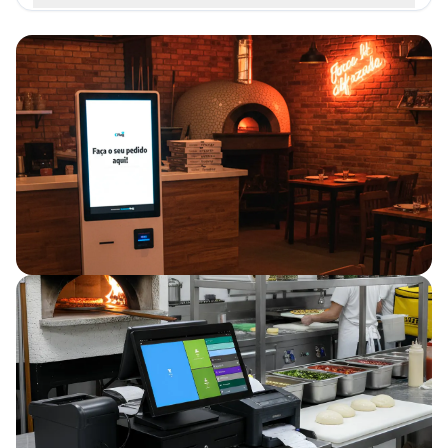
Sorveterias
Fast Food
Food Truck
Açougue