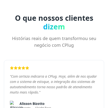
“
Com certeza indicaria a CPlug. Hoje, além de nos ajudar
com o sistema de estoque, a integração dos sistemas de
autoatendimento torna nosso padrão de atendimento
muito mais rápido.
”
Alisson Bizotto
Gerente — Alright Beer
“
Com o CPlug, temos um bom controle de estoque e
estamos entrando em novos pontos de venda. Com
outros sistemas, tivemos muitos problemas. Onde eu
estiver, a hora que precisar, a plataforma nos atende.
”
Heloisa Strobel
Diretora e fundadora — Reptilia