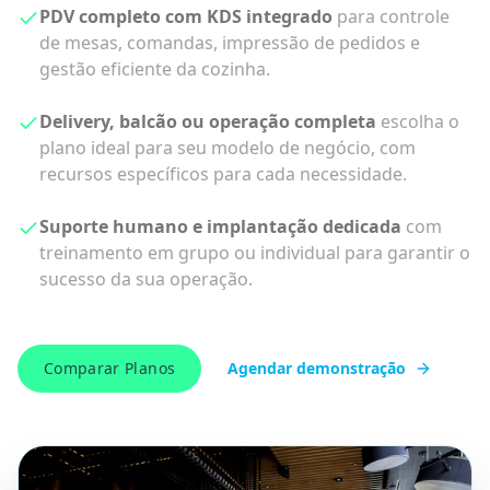
única plataforma.
Gestão na palma da mão
com aplicativo de gestão,
relatórios dinâmicos e atualização de estoque em
tempo real.
Promoções e marketing integrados
módulos de
promoções, SMS e e-mail marketing para
impulsionar suas vendas.
Comparar Planos
Agendar demonstração