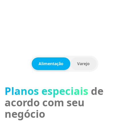
CAFETERIA
COSMÉTICOS
FRANQUIA
Alimentação
Varejo
Planos especiais
para
sua loja
PDV completo com ERP integrado
controle de
vendas, estoque, financeiro e muito mais em uma